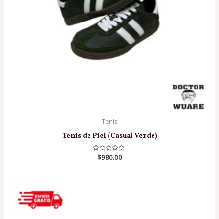
Tenis
Tenis de Piel (Casual Verde)
Valorado
$
980.00
en
0
de
5