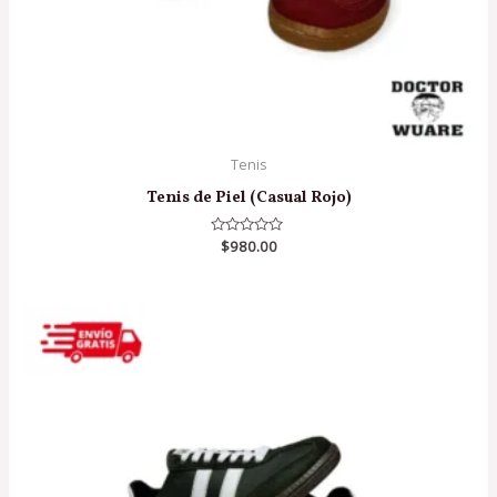
Tenis
Tenis de Piel (Casual Rojo)
Valorado
$
980.00
en
0
de
5