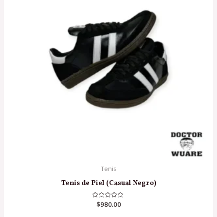
Tenis
Tenis de Piel (Casual Negro)
Valorado
$
980.00
en
0