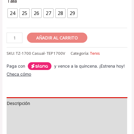
Talla
24
25
26
27
28
29
Tenis
AÑADIR AL CARRITO
de
Piel
SKU:
TZ-1700 Casual- TEP1700V
Categoría:
Tenis
(Casual
Paga con
y vence a la quincena. ¡Estrena hoy!
Vino)
Checa cómo
cantidad
Descripción
Información adicional
Valoraciones (0)