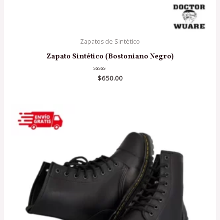
Zapatos de Sintético
Zapato Sintético (Bostoniano Negro)
Valorado
$
650.00
en
0
de
5