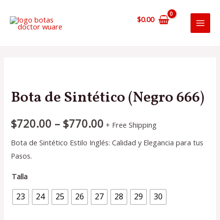
Ir
al
$
0.00
MAI
contenido
MEN
Bota de Sintético (Negro 666)
$
720.00
–
$
770.00
+ Free Shipping
Bota de Sintético Estilo Inglés: Calidad y Elegancia para tus
Pasos.
Talla
23
24
25
26
27
28
29
30