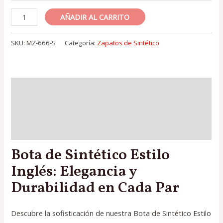
Bota
AÑADIR AL CARRITO
de
Sintético
SKU:
MZ-666-S
Categoría:
Zapatos de Sintético
(Negro
666)
cantidad
Descripción
Información adicional
Valoraciones (0)
Bota de Sintético Estilo
Inglés: Elegancia y
Durabilidad en Cada Par
Descubre la sofisticación de nuestra Bota de Sintético Estilo