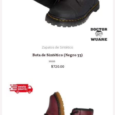
Zapatos de Sintético
Bota de Sintético (Negro 33)
Valorado
$
720.00
en
0
de
5