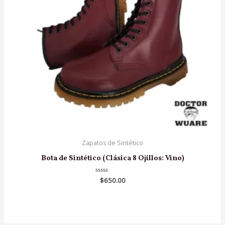
Zapatos de Sintético
Bota de Sintético (Clásica 8 Ojillos: Vino)
Valorado
$
650.00
en
0
de
5