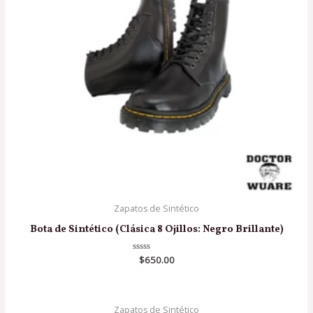
Zapatos de Sintético
Bota de Sintético (Clásica 8 Ojillos: Negro Brillante)
Valorado
$
650.00
en
0
de
5
Zapatos de Sintético