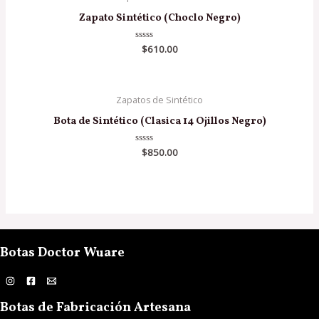
Zapato Sintético (Choclo Negro)
Valorado
$
610.00
en
0
de
5
Zapatos de Sintético
Bota de Sintético (Clasica 14 Ojillos Negro)
Valorado
$
850.00
en
0
de
5
Botas Doctor Wuare
Botas de Fabricación Artesana