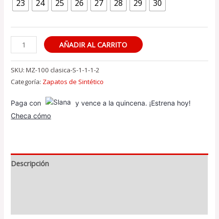
23
24
25
26
27
28
29
30
Bota
AÑADIR AL CARRITO
de
Sintético
SKU:
MZ-100 clasica-S-1-1-1-2
(Clásica
Categoría:
Zapatos de Sintético
8
Paga con
y vence a la quincena. ¡Estrena hoy!
Ojillos:
Checa cómo
Blanco)
cantidad
Descripción
Información adicional
Valoraciones (0)