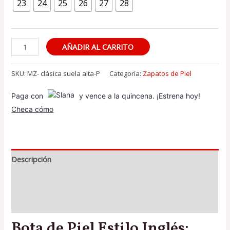
23
24
25
26
27
28
Bota
AÑADIR AL CARRITO
de
Piel
SKU:
MZ- clásica suela alta-P
Categoría:
Zapatos de Piel
(Negro
Paga con
y vence a la quincena. ¡Estrena hoy!
Brillante
Checa cómo
Suela
Alta)
cantidad
Descripción
Información adicional
Valoraciones (0)
Bota de Piel Estilo Inglés: