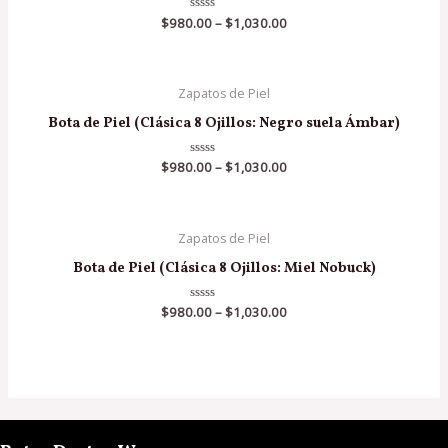
$
980.00
Valorado
–
$
1,030.00
en
0
de
5
Zapatos de Piel
Bota de Piel (Clásica 8 Ojillos: Negro suela Ámbar)
$
980.00
Valorado
–
$
1,030.00
en
0
de
5
Zapatos de Piel
Bota de Piel (Clásica 8 Ojillos: Miel Nobuck)
$
980.00
Valorado
–
$
1,030.00
en
0
de
5