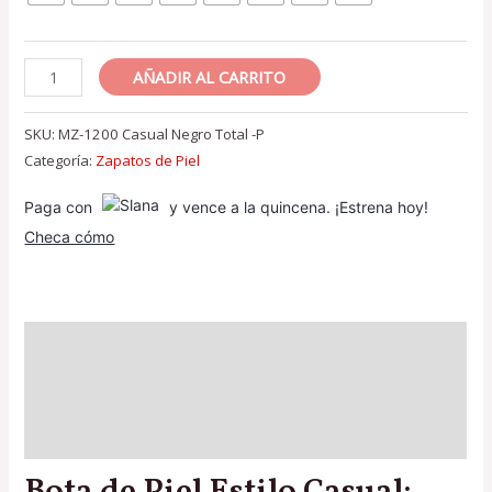
Bota
AÑADIR AL CARRITO
de
Piel
SKU:
MZ-1200 Casual Negro Total -P
1200
Categoría:
Zapatos de Piel
Negro
Paga con
y vence a la quincena. ¡Estrena hoy!
Total
Checa cómo
Napa
cantidad
Descripción
Información adicional
Valoraciones (0)