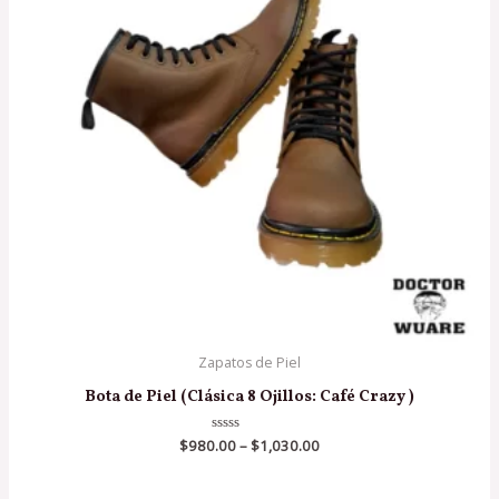
Zapatos de Piel
Bota de Piel (Clásica 8 Ojillos: Café Crazy )
$
980.00
Valorado
–
$
1,030.00
en
0
de
5