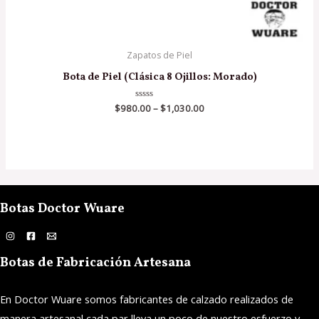
Zapatos de Piel
Bota de Piel (Clásica 8 Ojillos: Morado)
$
980.00
Valorado
–
$
1,030.00
en
0
de
5
Botas Doctor Wuare
Botas de Fabricación Artesana
En Doctor Wuare somos fabricantes de calzado realizados de
manera artesanal cada par lleva un poco de nuestro esfuerzo y