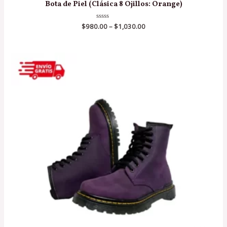
Bota de Piel (Clásica 8 Ojillos: Orange)
$
980.00
Valorado
–
$
1,030.00
en
0
de
5