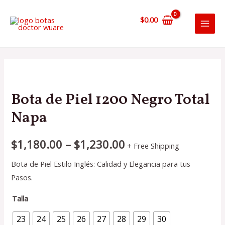
Ir
al
$
0.00
MAI
contenido
MEN
Bota de Piel 1200 Negro Total
Napa
$
1,180.00
–
$
1,230.00
+ Free Shipping
Bota de Piel Estilo Inglés: Calidad y Elegancia para tus
Pasos.
Talla
23
24
25
26
27
28
29
30